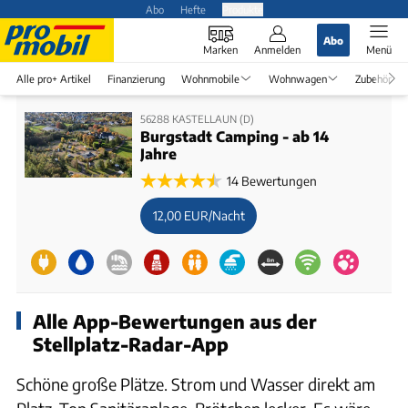
Abo
Hefte
Produkte
Abo
Marken
Anmelden
Menü
Alle pro+ Artikel
Finanzierung
Wohnmobile
Wohnwagen
Zubehör
56288 KASTELLAUN (D)
Burgstadt Camping - ab 14
Jahre
14 Bewertungen
12,00 EUR/Nacht
Alle App-Bewertungen aus der
Stellplatz-Radar-App
Schöne große Plätze. Strom und Wasser direkt am