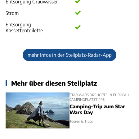
Entsorgung Grauwasser
Strom
Entsorgung
Kassettentoilette
mehr Infos in der Stellplatz-Radar-App
Mehr über diesen Stellplatz
STAR WARS DREHORTE IN EUROPA +
CAMPINGPLATZTIPPS
Camping-Trip zum Star
Wars Day
Touren & Tipps