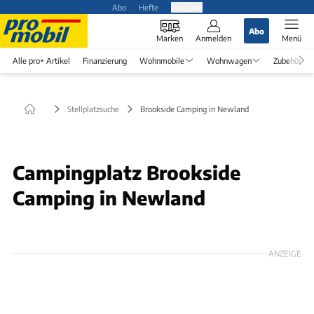
Abo
Hefte
Produkte
Abo
Marken
Anmelden
Menü
Alle pro+ Artikel
Finanzierung
Wohnmobile
Wohnwagen
Zubehör
Stellplatzsuche
Brookside Camping in Newland
Campingplatz Brookside
Camping in Newland
ANZEIGE