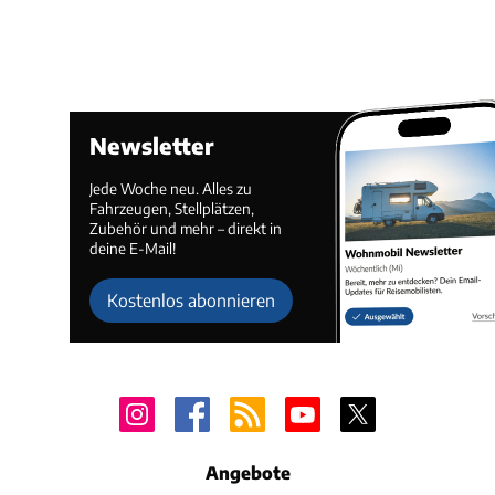
Newsletter
Jede Woche neu. Alles zu
Fahrzeugen, Stellplätzen,
Zubehör und mehr – direkt in
deine E-Mail!
Kostenlos abonnieren
Angebote