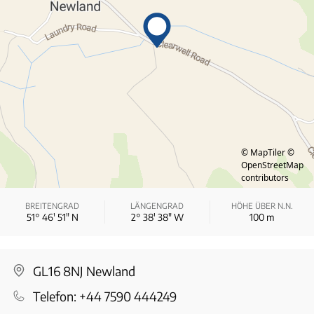
© MapTiler
©
OpenStreetMap
contributors
BREITENGRAD
LÄNGENGRAD
HÖHE ÜBER N.N.
51° 46′ 51″ N
2° 38′ 38″ W
100
m
GL16 8NJ Newland
Telefon:
+44 7590 444249