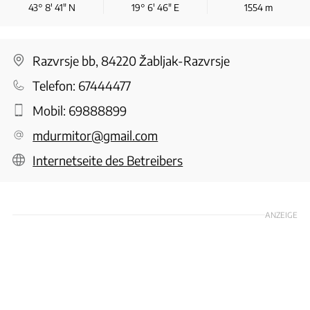
43° 8′ 41″ N
19° 6′ 46″ E
1554
m
Razvrsje bb, 84220 Žabljak-Razvrsje
Telefon:
67444477
Mobil:
69888899
mdurmitor@gmail.com
Internetseite des Betreibers
ANZEIGE