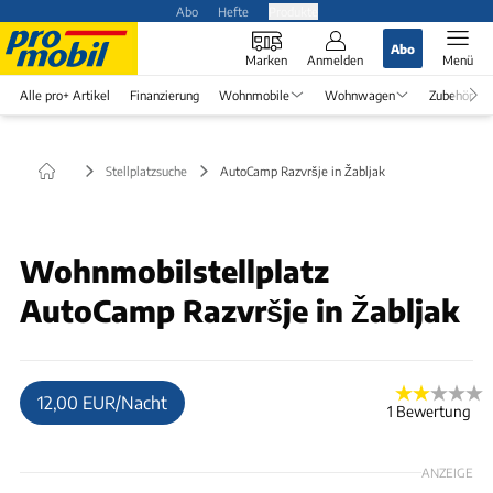
Abo
Hefte
Produkte
Abo
Marken
Anmelden
Menü
Alle pro+ Artikel
Finanzierung
Wohnmobile
Wohnwagen
Zubehör
Stellplatzsuche
AutoCamp Razvršje in Žabljak
Wohnmobilstellplatz
AutoCamp Razvršje in Žabljak
12,00 EUR/Nacht
1 Bewertung
ANZEIGE