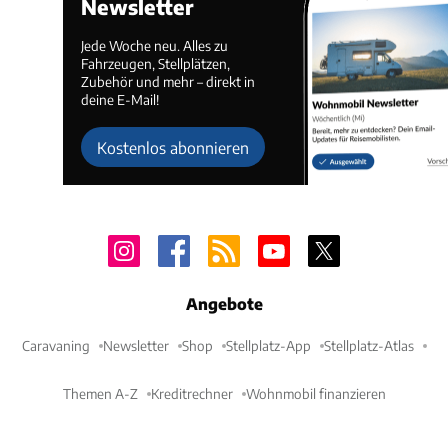
Newsletter
Jede Woche neu. Alles zu
Fahrzeugen, Stellplätzen,
Zubehör und mehr – direkt in
deine E-Mail!
Kostenlos abonnieren
Angebote
Caravaning
Newsletter
Shop
Stellplatz-App
Stellplatz-Atlas
Themen A-Z
Kreditrechner
Wohnmobil finanzieren