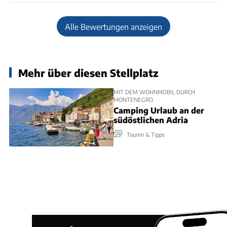
Alle Bewertungen anzeigen
Mehr über diesen Stellplatz
MIT DEM WOHNMOBIL DURCH
MONTENEGRO
Camping Urlaub an der
südöstlichen Adria
Touren & Tipps