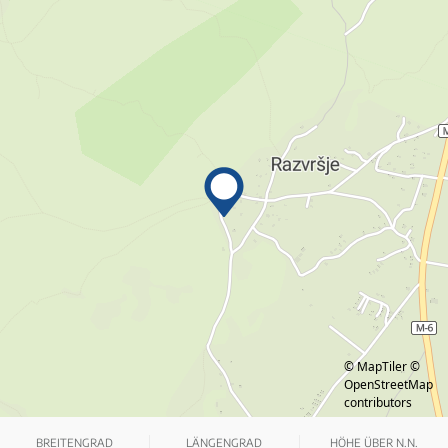
© MapTiler
©
OpenStreetMap
contributors
BREITENGRAD
LÄNGENGRAD
HÖHE ÜBER N.N.