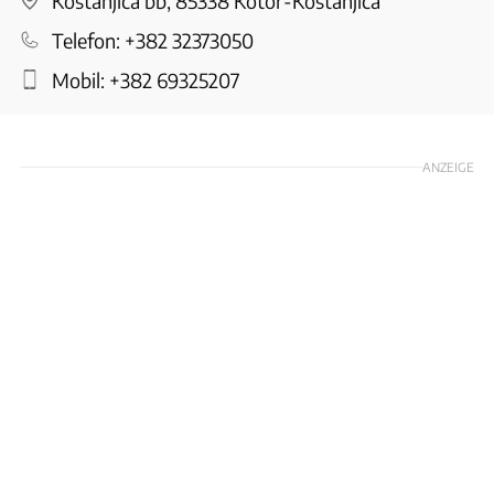
Kostanjica bb, 85338 Kotor-Kostanjica
Telefon:
+382 32373050
Mobil:
+382 69325207
ANZEIGE