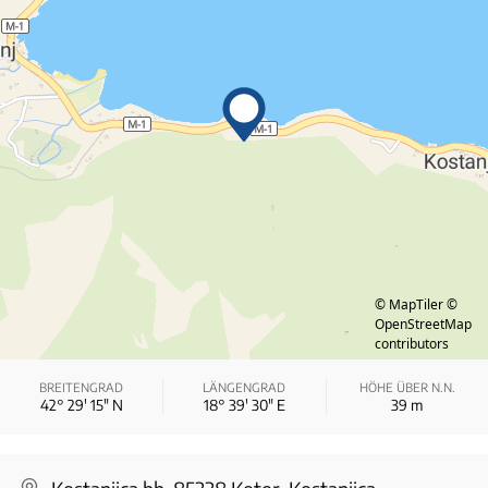
© MapTiler
©
OpenStreetMap
contributors
BREITENGRAD
LÄNGENGRAD
HÖHE ÜBER N.N.
42° 29′ 15″ N
18° 39′ 30″ E
39
m