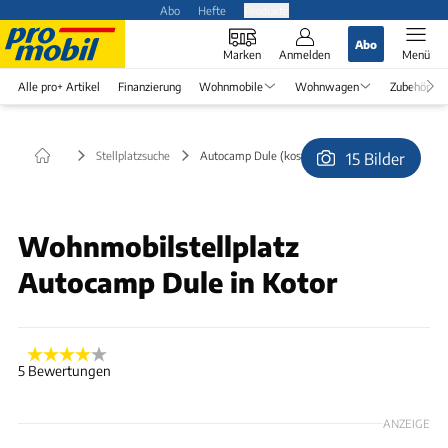
Abo
Hefte
Produkte
Abo
Marken
Anmelden
Menü
Alle pro+ Artikel
Finanzierung
Wohnmobile
Wohnwagen
Zubehör
Stellplatzsuche
Autocamp Dule (kostenlos) in Kotor
15 Bilder
© Sonja Morinj
Wohnmobilstellplatz
Autocamp Dule in Kotor
5 Bewertungen
ANZEIGE