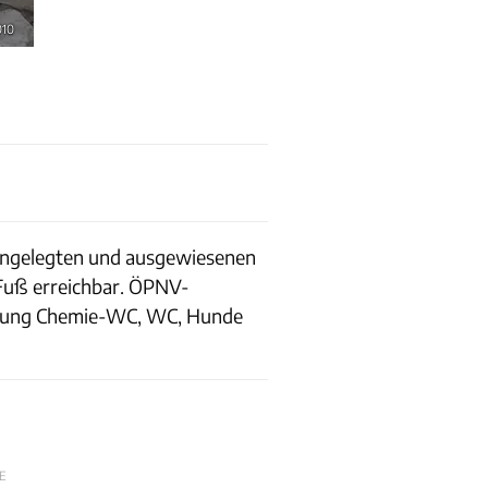
010
e angelegten und ausgewiesenen
 Fuß erreichbar. ÖPNV-
sorgung Chemie-WC, WC, Hunde
E