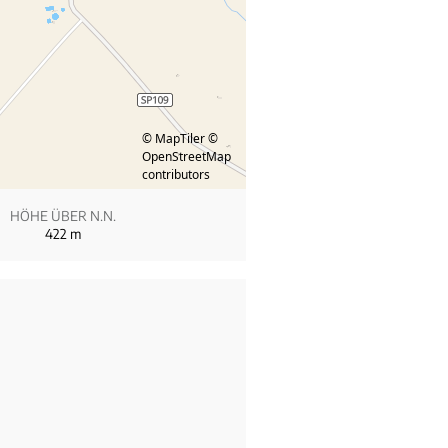
© MapTiler
©
OpenStreetMap
contributors
HÖHE ÜBER N.N.
422
m