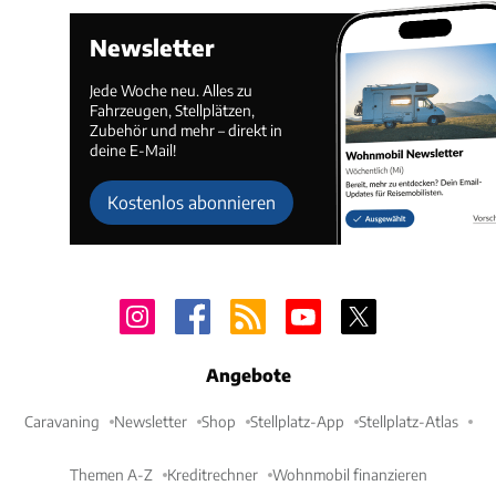
Newsletter
Jede Woche neu. Alles zu
Fahrzeugen, Stellplätzen,
Zubehör und mehr – direkt in
deine E-Mail!
Kostenlos abonnieren
Angebote
Caravaning
Newsletter
Shop
Stellplatz-App
Stellplatz-Atlas
Themen A-Z
Kreditrechner
Wohnmobil finanzieren