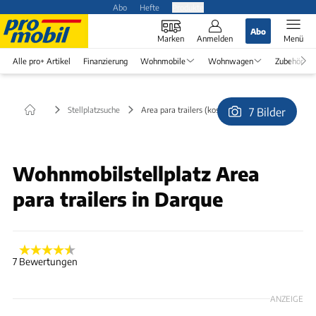
Abo
Hefte
Produkte
Abo
Marken
Anmelden
Menü
Alle pro+ Artikel
Finanzierung
Wohnmobile
Wohnwagen
Zubehör
Stellplatzsuche
Area para trailers (kostenlos) in Darque
7 Bilder
© Wolfgang.haltern@gmx.de
Wohnmobilstellplatz Area
para trailers in Darque
7 Bewertungen
ANZEIGE