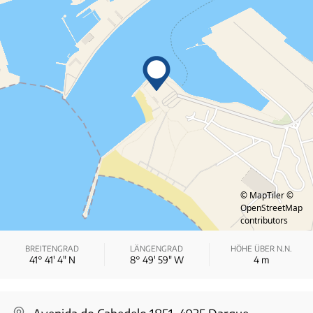
© MapTiler
©
OpenStreetMap
contributors
BREITENGRAD
LÄNGENGRAD
HÖHE ÜBER N.N.
41° 41′ 4″ N
8° 49′ 59″ W
4
m