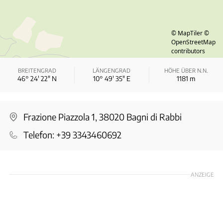
© MapTiler
©
OpenStreetMap
contributors
BREITENGRAD
LÄNGENGRAD
HÖHE ÜBER N.N.
46° 24′ 22″ N
10° 49′ 35″ E
1181
m
Frazione Piazzola 1, 38020 Bagni di Rabbi
Telefon:
+39 3343460692
ANZEIGE