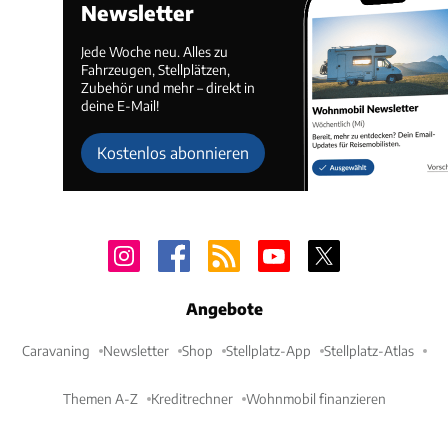
Newsletter
Jede Woche neu. Alles zu
Fahrzeugen, Stellplätzen,
Zubehör und mehr – direkt in
deine E-Mail!
Kostenlos abonnieren
Angebote
Caravaning
Newsletter
Shop
Stellplatz-App
Stellplatz-Atlas
Themen A-Z
Kreditrechner
Wohnmobil finanzieren