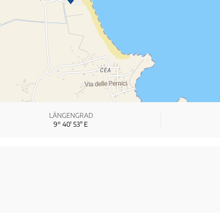
LÄNGENGRAD
9° 40′ 53″ E