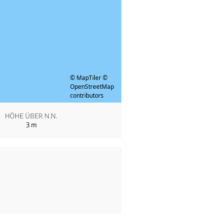
© MapTiler
©
OpenStreetMap
contributors
HÖHE ÜBER N.N.
3
m