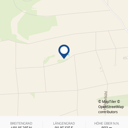
© MapTiler
©
OpenStreetMap
contributors
BREITENGRAD
LÄNGENGRAD
HÖHE ÜBER N.N.
48° 11′ 28″ N
9° 15′ 51″ E
803
m