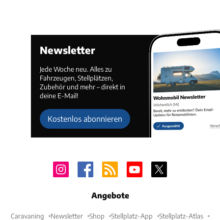
Newsletter
Jede Woche neu. Alles zu
Fahrzeugen, Stellplätzen,
Zubehör und mehr – direkt in
deine E-Mail!
Kostenlos abonnieren
Angebote
Caravaning
Newsletter
Shop
Stellplatz-App
Stellplatz-Atlas