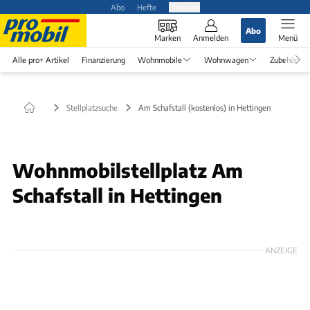
Abo
Hefte
Produkte
Abo
Marken
Anmelden
Menü
Alle pro+ Artikel
Finanzierung
Wohnmobile
Wohnwagen
Zubehör
Stellplatzsuche
Am Schafstall (kostenlos) in Hettingen
Wohnmobilstellplatz Am
Schafstall in Hettingen
ANZEIGE