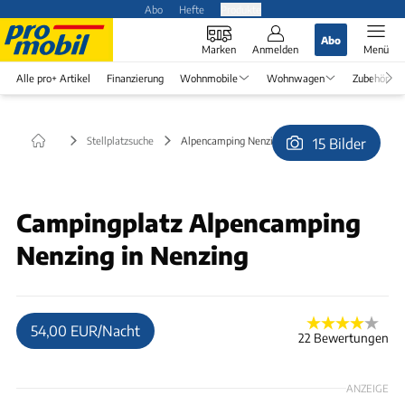
Abo
Hefte
Produkte
Abo
Marken
Anmelden
Menü
Alle pro+ Artikel
Finanzierung
Wohnmobile
Wohnwagen
Zubehör
Stellplatzsuche
Alpencamping Nenzing in Nenzing
15 Bilder
© SaschaBernt
Campingplatz Alpencamping
Nenzing in Nenzing
54,00 EUR/Nacht
22 Bewertungen
ANZEIGE