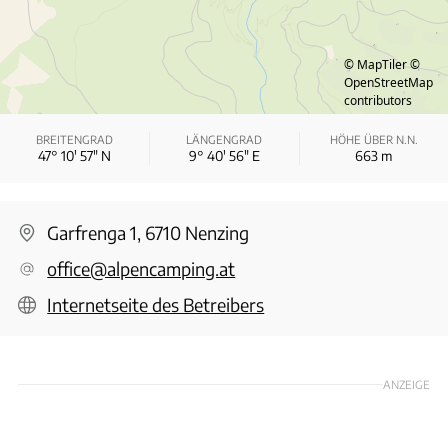
© MapTiler
©
OpenStreetMap
contributors
BREITENGRAD
LÄNGENGRAD
HÖHE ÜBER N.N.
47° 10′ 57″ N
9° 40′ 56″ E
663
m
Garfrenga 1, 6710 Nenzing
office@alpencamping.at
Internetseite des Betreibers
ANZEIGE