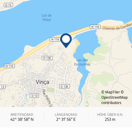
© MapTiler
©
OpenStreetMap
contributors
BREITENGRAD
LÄNGENGRAD
HÖHE ÜBER N.N.
42° 38′ 58″ N
2° 31′ 56″ E
253
m