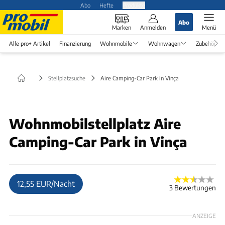
Abo
Hefte
Produkte
Abo
Marken
Anmelden
Menü
Alle pro+ Artikel
Finanzierung
Wohnmobile
Wohnwagen
Zubehör
Stellplatzsuche
Aire Camping-Car Park in Vinça
Wohnmobilstellplatz Aire
Camping-Car Park in Vinça
12,55 EUR/Nacht
3 Bewertungen
ANZEIGE