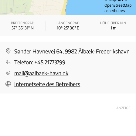
OpenStreetMap
contributors
BREITENGRAD
LÄNGENGRAD
HÖHE ÜBER N.N.
57° 35′ 31″ N
10° 25′ 36″ E
1
m
Sønder Havnevej 64, 9982 Ålbæk-Frederikshavn
Telefon:
+45 21773799
mail@aalbaek-havn.dk
Internetseite des Betreibers
ANZEIGE