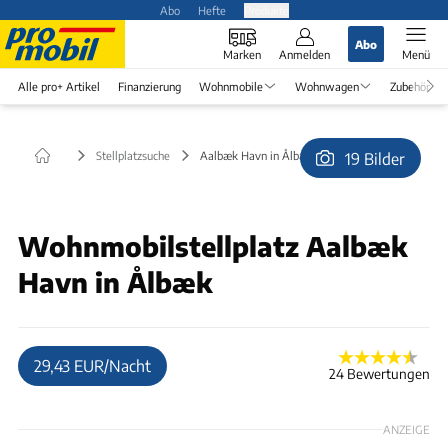
Abo
Hefte
Produkte
Abo
Marken
Anmelden
Menü
Alle pro+ Artikel
Finanzierung
Wohnmobile
Wohnwagen
Zubehör
Stellplatzsuche
Aalbæk Havn in Ålbæk
19 Bilder
© BDP
Wohnmobilstellplatz Aalbæk
Havn in Ålbæk
29,43 EUR/Nacht
24 Bewertungen
ANZEIGE