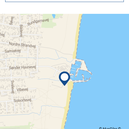
© MapTiler
©