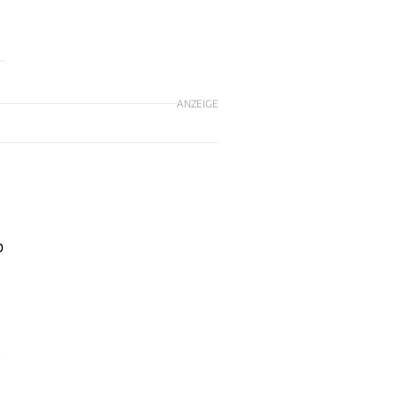
ANZEIGE
p
a