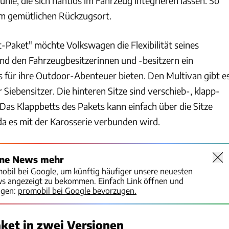
hle, die sich nahtlos im Fahrzeug integrieren lassen. So
um gemütlichen Rückzugsort.
Paket" möchte Volkswagen die Flexibilität seines
nd den Fahrzeugbesitzerinnen und -besitzern ein
s für ihre Outdoor-Abenteuer bieten. Den Multivan gibt e
 Siebensitzer. Die hinteren Sitze sind verschieb-, klapp-
as Klappbetts des Pakets kann einfach über die Sitze
da es mit der Karosserie verbunden wird.
ine News mehr
mobil bei Google, um künftig häufiger unsere neuesten
ws angezeigt zu bekommen. Einfach Link öffnen und
igen:
promobil bei Google bevorzugen.
ket in zwei Versionen