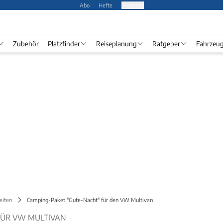
Abo
Hefte
Produkte
Zubehör
Platzfinder
Reiseplanung
Ratgeber
Fahrzeu
eiten
Camping-Paket "Gute-Nacht" für den VW Multivan
FÜR VW MULTIVAN