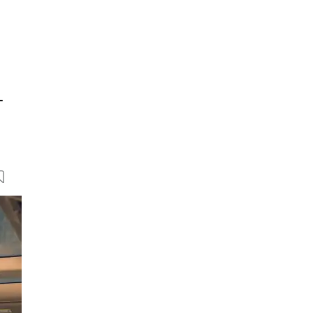
-
7 Bilder