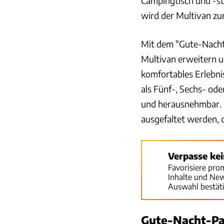
Campingtisch und -stü
wird der Multivan z
Mit dem "Gute-Nacht-
Multivan erweitern u
komfortables Erlebni
als Fünf-, Sechs- oder
und herausnehmbar. D
ausgefaltet werden, 
Verpasse ke
Favorisiere pro
Inhalte und Ne
Auswahl bestät
Gute-Nacht-Pa