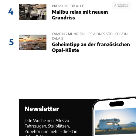
ANZEIGE
PREMIUM FÜR ALLE
4
Malibu relax mit neuem
Grundriss
CAMPING MUNICIPAL LES AJONCS SÜDLICH VON
CALAIS
5
Geheimtipp an der französischen
Opal-Küste
Newsletter
Jede Woche neu. Alles zu
Fahrzeugen, Stellplätzen,
Zubehör und mehr – direkt in