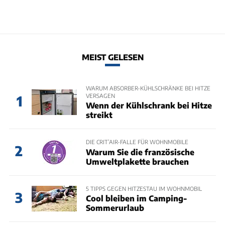
MEIST GELESEN
WARUM ABSORBER-KÜHLSCHRÄNKE BEI HITZE
VERSAGEN
1
Wenn der Kühlschrank bei Hitze
streikt
DIE CRIT’AIR-FALLE FÜR WOHNMOBILE
2
Warum Sie die französische
Umweltplakette brauchen
5 TIPPS GEGEN HITZESTAU IM WOHNMOBIL
3
Cool bleiben im Camping-
Sommerurlaub