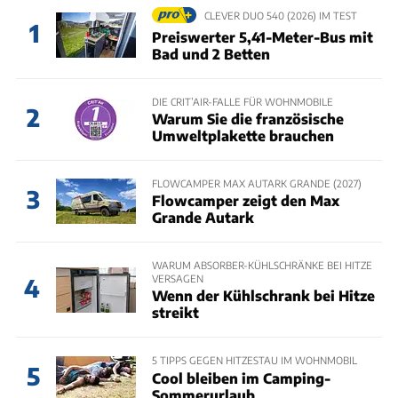
CLEVER DUO 540 (2026) IM TEST
1
Preiswerter 5,41-Meter-Bus mit
Bad und 2 Betten
DIE CRIT’AIR-FALLE FÜR WOHNMOBILE
2
Warum Sie die französische
Umweltplakette brauchen
FLOWCAMPER MAX AUTARK GRANDE (2027)
3
Flowcamper zeigt den Max
Grande Autark
WARUM ABSORBER-KÜHLSCHRÄNKE BEI HITZE
VERSAGEN
4
Wenn der Kühlschrank bei Hitze
streikt
5 TIPPS GEGEN HITZESTAU IM WOHNMOBIL
5
Cool bleiben im Camping-
Sommerurlaub