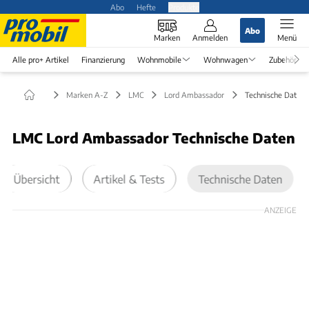
Abo
Hefte
Produkte
Abo
Marken
Anmelden
Menü
Alle pro+ Artikel
Finanzierung
Wohnmobile
Wohnwagen
Zubehör
Marken A-Z
LMC
Lord Ambassador
Technische Daten
LMC Lord Ambassador Technische Daten
Übersicht
Artikel & Tests
Technische Daten
ANZEIGE