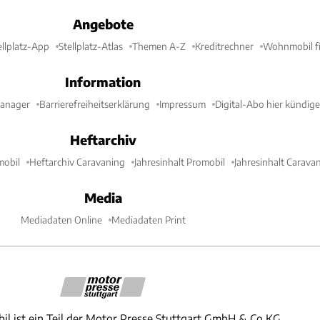
Angebote
ellplatz-App
Stellplatz-Atlas
Themen A-Z
Kreditrechner
Wohnmobil fi
Information
Manager
Barrierefreiheitserklärung
Impressum
Digital-Abo hier kündig
Heftarchiv
mobil
Heftarchiv Caravaning
Jahresinhalt Promobil
Jahresinhalt Carava
Media
Mediadaten Online
Mediadaten Print
il ist ein Teil der Motor Presse Stuttgart GmbH & Co.KG