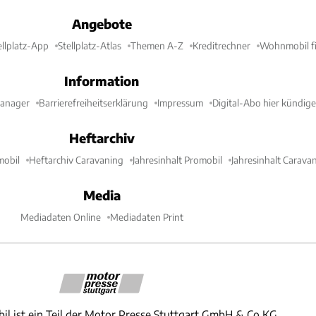
Angebote
ellplatz-App
Stellplatz-Atlas
Themen A-Z
Kreditrechner
Wohnmobil fi
Information
Manager
Barrierefreiheitserklärung
Impressum
Digital-Abo hier kündig
Heftarchiv
mobil
Heftarchiv Caravaning
Jahresinhalt Promobil
Jahresinhalt Carava
Media
Mediadaten Online
Mediadaten Print
il ist ein Teil der Motor Presse Stuttgart GmbH & Co.KG