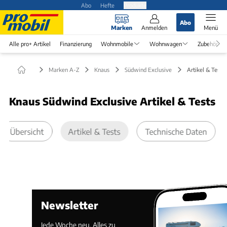
Abo
Hefte
Produkte
Abo
Marken
Anmelden
Menü
Alle pro+ Artikel
Finanzierung
Wohnmobile
Wohnwagen
Zubehör
Marken A-Z
Knaus
Südwind Exclusive
Artikel & Tests
Knaus Südwind Exclusive Artikel & Tests
Übersicht
Artikel & Tests
Technische Daten
Newsletter
Jede Woche neu. Alles zu