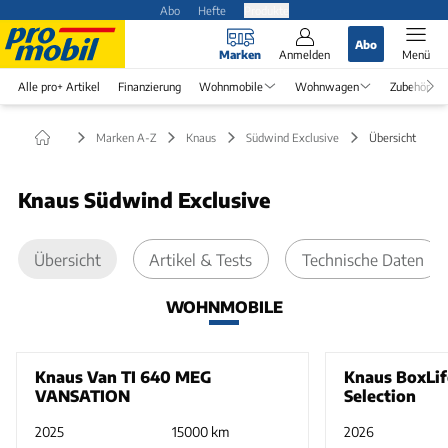
Abo
Hefte
Produkte
Abo
Marken
Anmelden
Menü
Alle pro+ Artikel
Finanzierung
Wohnmobile
Wohnwagen
Zubehör
Marken A-Z
Knaus
Südwind Exclusive
Übersicht
Knaus Südwind Exclusive
Übersicht
Artikel & Tests
Technische Daten
WOHNMOBILE
Knaus Van TI 640 MEG
Knaus BoxLi
VANSATION
Selection
2025
15000 km
2026