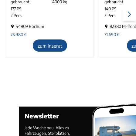
gebraucht
4000 kg
gebraucht
177 PS
140 PS
2 Pers.
2 Pers.
44809 Bochum
82380 Peißen
76.980
€
71.690
€
zum Inserat
z
Newsletter
Jede Woche neu. Alles zu
Fahrzeugen, Stellplätzen,