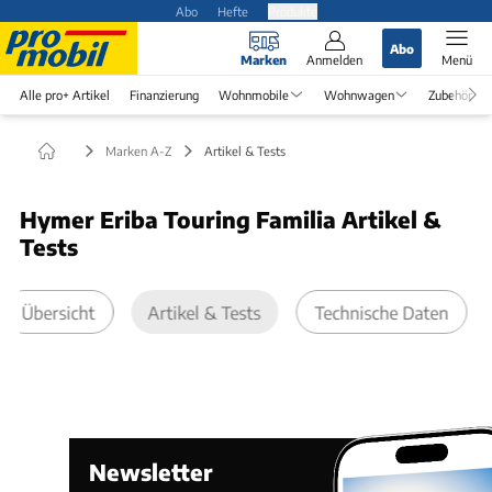
Abo
Hefte
Produkte
Abo
Marken
Anmelden
Menü
Alle pro+ Artikel
Finanzierung
Wohnmobile
Wohnwagen
Zubehör
Marken A-Z
Artikel & Tests
Hymer Eriba Touring Familia Artikel &
Tests
Übersicht
Artikel & Tests
Technische Daten
Newsletter