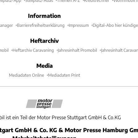
ellplatz-App
Stellplatz-Atlas
Themen A-Z
Kreditrechner
Wohnmobil fi
Information
Manager
Barrierefreiheitserklärung
Impressum
Digital-Abo hier kündig
Heftarchiv
mobil
Heftarchiv Caravaning
Jahresinhalt Promobil
Jahresinhalt Carava
Media
Mediadaten Online
Mediadaten Print
il ist ein Teil der Motor Presse Stuttgart GmbH & Co.KG
ttgart GmbH & Co. KG & Motor Presse Hamburg Gm