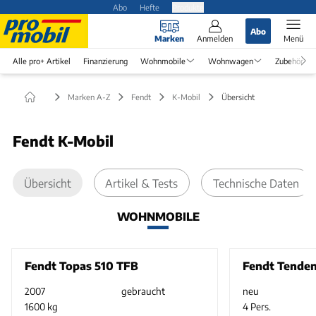
Abo
Hefte
Produkte
Abo
Marken
Anmelden
Menü
Alle pro+ Artikel
Finanzierung
Wohnmobile
Wohnwagen
Zubehör
Marken A-Z
Fendt
K-Mobil
Übersicht
Fendt K-Mobil
Übersicht
Artikel & Tests
Technische Daten
WOHNMOBILE
Fendt Topas 510 TFB
Fendt Tenden
2007
gebraucht
neu
1600 kg
4 Pers.