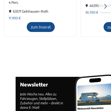
4 Pers.
46395 Bochol
63571 Gelnhausen-Roth
36.590
€
11.990
€
zum Inserat
z
Newsletter
Jede Woche neu. Alles zu
Fahrzeugen, Stellplätzen,
Zubehör und mehr – direkt in
deine E-Mail!