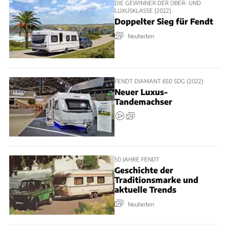
DIE GEWINNER DER OBER- UND
LUXUSKLASSE (2022)
Doppelter Sieg für Fendt
Neuheiten
FENDT DIAMANT 650 SDG (2022)
Neuer Luxus-
Tandemachser
50 JAHRE FENDT
Geschichte der
Traditionsmarke und
aktuelle Trends
Neuheiten