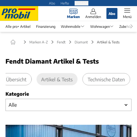
Abo
Hefte
Produkte
Abo
Marken
Anmelden
Menü
Alle pro+ Artikel
Finanzierung
Wohnmobile
Wohnwagen
Zubehör
Marken A-Z
Fendt
Diamant
Artikel & Tests
Fendt Diamant Artikel & Tests
Übersicht
Artikel & Tests
Technische Daten
Kategorie