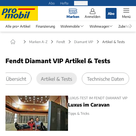
Abo
Hefte
Produkte
Abo
Marken
Anmelden
Menü
Alle pro+ Artikel
Finanzierung
Wohnmobile
Wohnwagen
Zubehör
Marken A-Z
Fendt
Diamant VIP
Artikel & Tests
Fendt Diamant VIP Artikel & Tests
Übersicht
Artikel & Tests
Technische Daten
LUXUS-TEST IM FENDT DIAMANT VIP
Luxus im Caravan
Tipps & Tricks