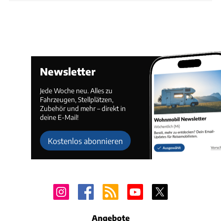
Newsletter
Jede Woche neu. Alles zu
Fahrzeugen, Stellplätzen,
Zubehör und mehr – direkt in
deine E-Mail!
Kostenlos abonnieren
Angebote