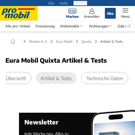
Abo
Hefte
Produkte
Abo
Marken
Anmelden
Menü
Alle pro+ Artikel
Finanzierung
Wohnmobile
Wohnwagen
Zubehör
Marken A-Z
Eura Mobil
Quixta
Artikel & Tests
Eura Mobil Quixta Artikel & Tests
Übersicht
Artikel & Tests
Technische Daten
Newsletter
Jede Woche neu. Alles zu