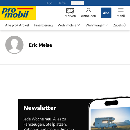
Abo
Hefte
Produkte
Abo
Marken
Anmelden
Menü
Alle pro+ Artikel
Finanzierung
Wohnmobile
Wohnwagen
Zubehör
Eric Meise
Newsletter
Jede Woche neu. Alles zu
Fahrzeugen, Stellplätzen,
Zubehör und mehr – direkt in