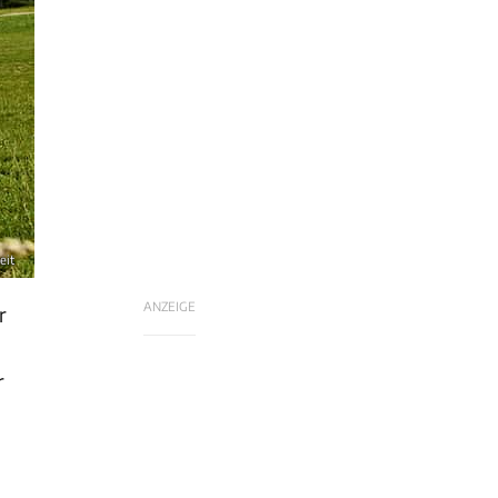
eit
ANZEIGE
r
r