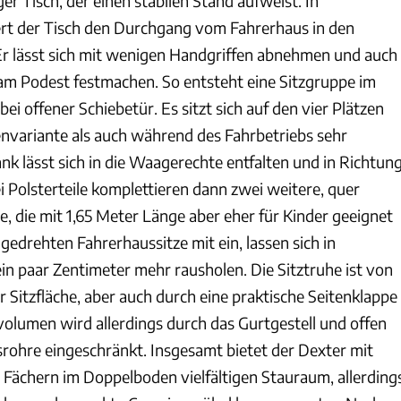
ger Tisch, der einen stabilen Stand aufweist. In
rt der Tisch den Durchgang vom Fahrerhaus in den
Er lässt sich mit wenigen Handgriffen abnehmen und auch
m Podest festmachen. So entsteht eine Sitzgruppe im
 bei offener Schiebetür. Es sitzt sich auf den vier Plätzen
envariante als auch während des Fahrbetriebs sehr
k lässt sich in die Waagerechte entfalten und in Richtun
 Polsterteile komplettieren dann zwei weitere, quer
e, die mit 1,65 Meter Länge aber eher für Kinder geeignet
 gedrehten Fahrerhaussitze mit ein, lassen sich in
in paar Zentimeter mehr rausholen. Die Sitztruhe ist von
er Sitzfläche, aber auch durch eine praktische Seitenklappe
volumen wird allerdings durch das Gurtgestell und offen
rohre eingeschränkt. Insgesamt bietet der Dexter mit
 Fächern im Doppelboden vielfältigen Stauraum, allerding