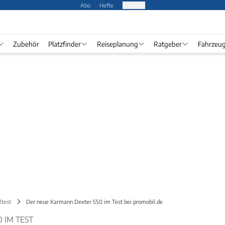
Abo
Hefte
Produkte
Zubehör
Platzfinder
Reiseplanung
Ratgeber
Fahrzeu
ltest
Der neue Karmann Dexter 550 im Test bei promobil.de
 IM TEST