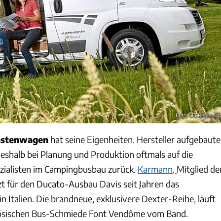
Foto: Uli Regensch
astenwagen
hat seine Eigenheiten. Hersteller aufgebaute
deshalb bei Planung und Produktion oftmals auf die
zialisten im Campingbusbau zurück.
Karmann,
Mitglied de
t für den Ducato-Ausbau Davis seit Jahren das
 Italien. Die brandneue, exklusivere Dexter-Reihe, läuft
zösischen Bus-Schmiede Font Vendôme vom Band.