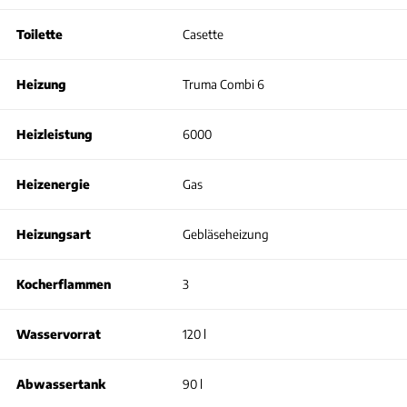
Toilette
Casette
Heizung
Truma Combi 6
Heizleistung
6000
Heizenergie
Gas
Heizungsart
Gebläseheizung
Kocherflammen
3
Wasservorrat
120 l
Abwassertank
90 l