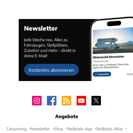
Newsletter
Jede Woche neu. Alles zu
Fahrzeugen, Stellplätzen,
Zubehör und mehr – direkt in
deine E-Mail!
Kostenlos abonnieren
Angebote
Caravaning
Newsletter
Shop
Stellplatz-App
Stellplatz-Atlas