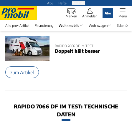
Abo
Hefte
Produkte
Abo
Marken
Anmelden
Menü
Alle pro+ Artikel
Finanzierung
Wohnmobile
Wohnwagen
Zubehör
RAPIDO 7066 DF IM TEST
Doppelt hält besser
zum Artikel
RAPIDO 7066 DF IM TEST: TECHNISCHE
DATEN