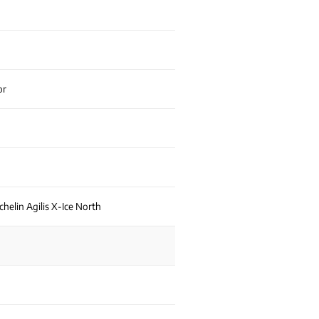
or
helin Agilis X-Ice North