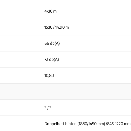
47,10 m
15,10 / 14,90 m
66 db(A)
72 db(A)
10,80 l
2 / 2
Doppelbett hinten (1880/1450 mm) /845-1220 mm