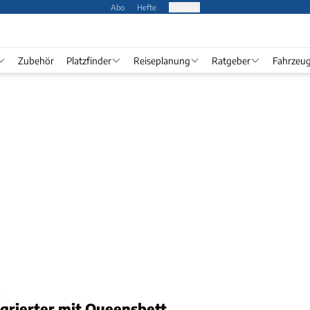
Abo
Hefte
Produkte
Zubehör
Platzfinder
Reiseplanung
Ratgeber
Fahrzeu
egrierter mit Queensbett