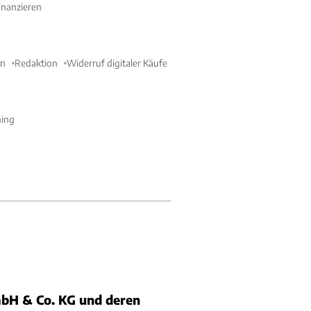
nanzieren
en
Redaktion
Widerruf digitaler Käufe
ning
bH & Co. KG und deren