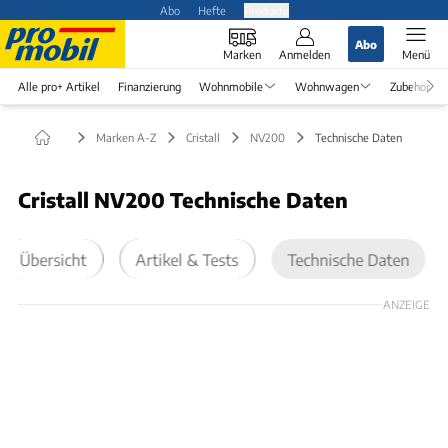
Abo
Hefte
Produkte
Abo
Marken
Anmelden
Menü
Alle pro+ Artikel
Finanzierung
Wohnmobile
Wohnwagen
Zubehör
Marken A-Z
Cristall
NV200
Technische Daten
Cristall NV200 Technische Daten
Übersicht
Artikel & Tests
Technische Daten
ANZEIGE