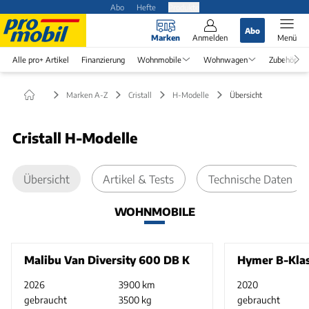
Abo
Hefte
Produkte
Abo
Marken
Anmelden
Menü
Alle pro+ Artikel
Finanzierung
Wohnmobile
Wohnwagen
Zubehör
Marken A-Z
Cristall
H-Modelle
Übersicht
Cristall H-Modelle
Übersicht
Artikel & Tests
Technische Daten
WOHNMOBILE
Malibu Van Diversity 600 DB K
Hymer B-Klas
2026
3900 km
2020
gebraucht
3500 kg
gebraucht