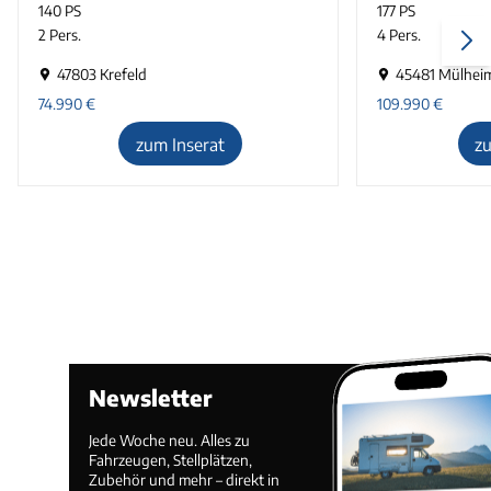
140 PS
177 PS
2 Pers.
4 Pers.
47803 Krefeld
45481 Mülheim
74.990
€
109.990
€
zum Inserat
z
Newsletter
Jede Woche neu. Alles zu
Fahrzeugen, Stellplätzen,
Zubehör und mehr – direkt in