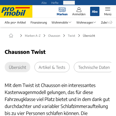
Abo
Hefte
Produkte
Abo
Marken
Anmelden
Menü
Alle pro+ Artikel
Finanzierung
Wohnmobile
Wohnwagen
Zubehör
Marken A-Z
Chausson
Twist
Übersicht
Chausson Twist
Übersicht
Artikel & Tests
Technische Daten
Mit dem Twist ist Chausson ein interessantes
Kastenwagenmodell gelungen, das für diese
Fahrzeugklasse viel Platz bietet und in dem dank gut
durchdachter und variabler Schlafzimmeraufteilung
bis zu vier Personen schlafen können. Die