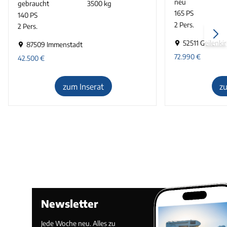
neu
gebraucht
3500 kg
165 PS
140 PS
2 Pers.
2 Pers.
52511 Geilenki
87509 Immenstadt
72.990
€
42.500
€
zum Inserat
z
Newsletter
Jede Woche neu. Alles zu