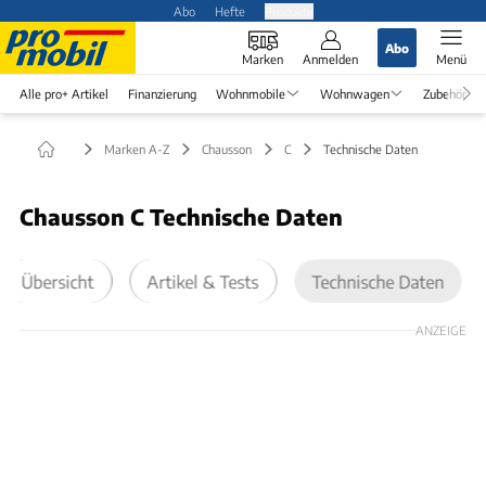
Abo
Hefte
Produkte
Abo
Marken
Anmelden
Menü
Alle pro+ Artikel
Finanzierung
Wohnmobile
Wohnwagen
Zubehör
Marken A-Z
Chausson
C
Technische Daten
Chausson C Technische Daten
Übersicht
Artikel & Tests
Technische Daten
ANZEIGE