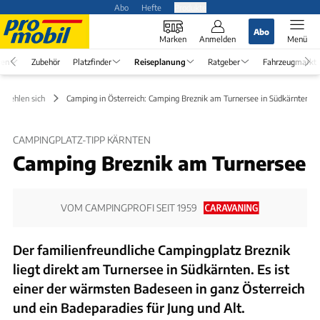
Abo
Hefte
Produkte
Abo
Marken
Anmelden
Menü
en
Zubehör
Platzfinder
Reiseplanung
Ratgeber
Fahrzeugmarkt
pfehlen sich
Camping in Österreich: Camping Breznik am Turnersee in Südkärnten
CAMPINGPLATZ-TIPP KÄRNTEN
Camping Breznik am Turnersee
VOM CAMPINGPROFI SEIT 1959
Der familienfreundliche Campingplatz Breznik
liegt direkt am Turnersee in Südkärnten. Es ist
einer der wärmsten Badeseen in ganz Österreich
und ein Badeparadies für Jung und Alt.