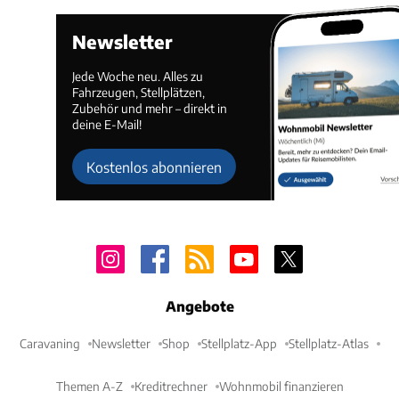
Newsletter
Jede Woche neu. Alles zu
Fahrzeugen, Stellplätzen,
Zubehör und mehr – direkt in
deine E-Mail!
Kostenlos abonnieren
Angebote
Caravaning
Newsletter
Shop
Stellplatz-App
Stellplatz-Atlas
Themen A-Z
Kreditrechner
Wohnmobil finanzieren