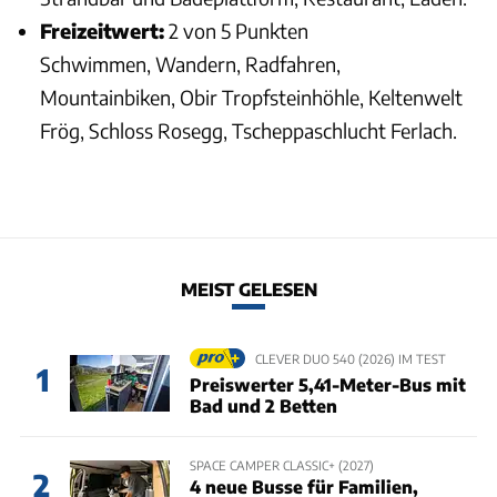
Freizeitwert:
2 von 5 Punkten
Schwimmen, Wandern, Radfahren,
Mountainbiken, Obir Tropfsteinhöhle, Keltenwelt
Frög, Schloss Rosegg, Tscheppaschlucht Ferlach.
MEIST GELESEN
CLEVER DUO 540 (2026) IM TEST
1
Preiswerter 5,41-Meter-Bus mit
Bad und 2 Betten
SPACE CAMPER CLASSIC+ (2027)
2
4 neue Busse für Familien,