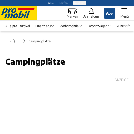
Abo
Hefte
Produkte
Abo
Marken
Anmelden
Menü
Alle pro+ Artikel
Finanzierung
Wohnmobile
Wohnwagen
Zubehör
Campingplätze
Campingplätze
ANZEIGE