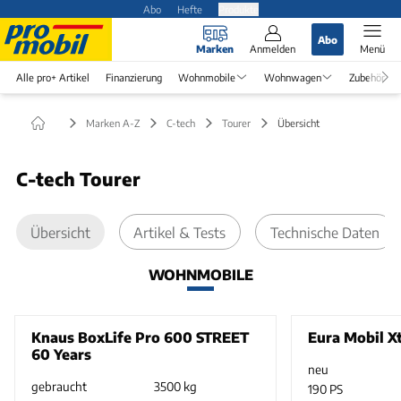
Abo
Hefte
Produkte
Abo
Marken
Anmelden
Menü
Alle pro+ Artikel
Finanzierung
Wohnmobile
Wohnwagen
Zubehör
Marken A-Z
C-tech
Tourer
Übersicht
C-tech Tourer
Übersicht
Artikel & Tests
Technische Daten
WOHNMOBILE
Knaus BoxLife Pro 600 STREET
Eura Mobil X
60 Years
neu
gebraucht
3500 kg
190 PS