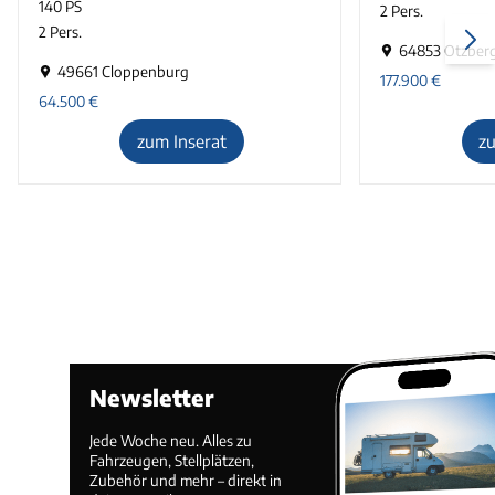
140 PS
2 Pers.
2 Pers.
64853 Otzberg
49661 Cloppenburg
177.900
€
64.500
€
zum Inserat
z
Newsletter
Jede Woche neu. Alles zu
Fahrzeugen, Stellplätzen,
Zubehör und mehr – direkt in