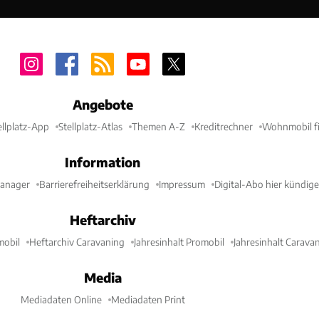
Angebote
ellplatz-App
Stellplatz-Atlas
Themen A-Z
Kreditrechner
Wohnmobil fi
Information
Manager
Barrierefreiheitserklärung
Impressum
Digital-Abo hier kündig
Heftarchiv
mobil
Heftarchiv Caravaning
Jahresinhalt Promobil
Jahresinhalt Carava
Media
Mediadaten Online
Mediadaten Print