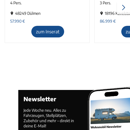
4 Pers.
3 Pers.
48249 Dülmen
18196 Kavelsto
57.990
€
86.999
€
zum Inserat
z
Newsletter
Jede Woche neu. Alles zu
Fahrzeugen, Stellplätzen,
Zubehör und mehr – direkt in
deine E-Mail!