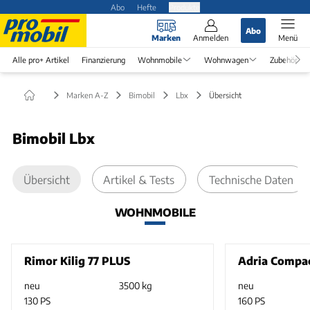
Abo
Hefte
Produkte
Abo
Marken
Anmelden
Menü
Alle pro+ Artikel
Finanzierung
Wohnmobile
Wohnwagen
Zubehör
Marken A-Z
Bimobil
Lbx
Übersicht
Bimobil Lbx
Übersicht
Artikel & Tests
Technische Daten
WOHNMOBILE
Rimor Kilig 77 PLUS
Adria Compac
neu
3500 kg
neu
130 PS
160 PS