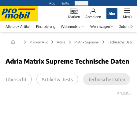
Abo
Hefte
Produkte
Abo
Marken
Anmelden
Menü
Alle pro+ Artikel
Finanzierung
Wohnmobile
Wohnwagen
Zubehör
Marken A-Z
Adria
Matrix Supreme
Technische Daten
Adria Matrix Supreme Technische Daten
Übersicht
Artikel & Tests
Technische Daten
ANZEIGE