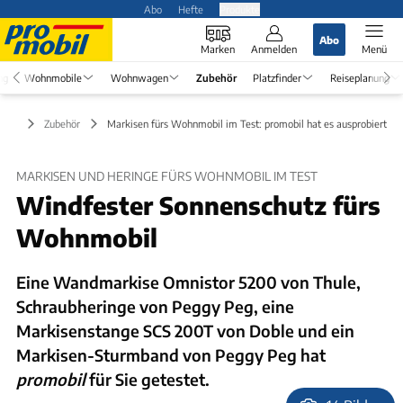
Abo
Hefte
Produkte
Abo
Marken
Anmelden
Menü
ng
Wohnmobile
Wohnwagen
Zubehör
Platzfinder
Reiseplanung
Zubehör
Markisen fürs Wohnmobil im Test: promobil hat es ausprobiert
MARKISEN UND HERINGE FÜRS WOHNMOBIL IM TEST
Windfester Sonnenschutz fürs
Wohnmobil
Eine Wandmarkise Omnistor 5200 von Thule,
Schraubheringe von Peggy Peg, eine
Markisenstange SCS 200T von Doble und ein
Markisen-Sturmband von Peggy Peg hat
promobil
für Sie getestet.