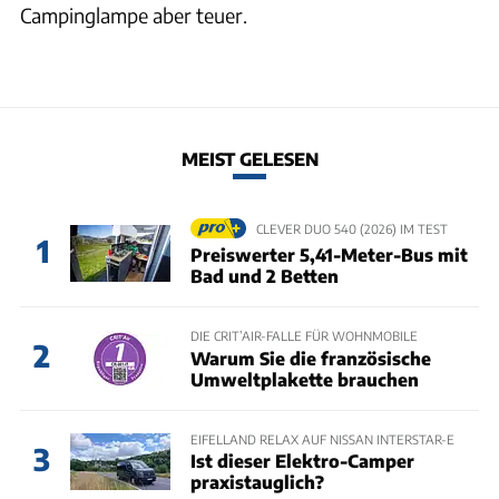
Campinglampe aber teuer.
MEIST GELESEN
CLEVER DUO 540 (2026) IM TEST
1
Preiswerter 5,41-Meter-Bus mit
Bad und 2 Betten
DIE CRIT’AIR-FALLE FÜR WOHNMOBILE
2
Warum Sie die französische
Umweltplakette brauchen
EIFELLAND RELAX AUF NISSAN INTERSTAR-E
3
Ist dieser Elektro-Camper
praxistauglich?