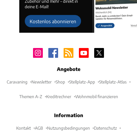
Zubehör und mehr – direkt in
deine E-Mail!
Kostenlos abonnieren
Angebote
Caravaning
Newsletter
Shop
Stellplatz-App
Stellplatz-Atlas
Themen A-Z
Kreditrechner
Wohnmobil finanzieren
Information
Kontakt
AGB
Nutzungsbedingungen
Datenschutz