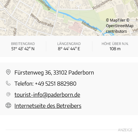
© MapTiler
©
OpenStreetMap
contributors
BREITENGRAD
LÄNGENGRAD
HÖHE ÜBER N.N.
51° 43′ 42″ N
8° 44′ 44″ E
108
m
Fürstenweg 36, 33102 Paderborn
Telefon:
+49 5251 882980
tourist-info@paderborn.de
Internetseite des Betreibers
ANZEIGE