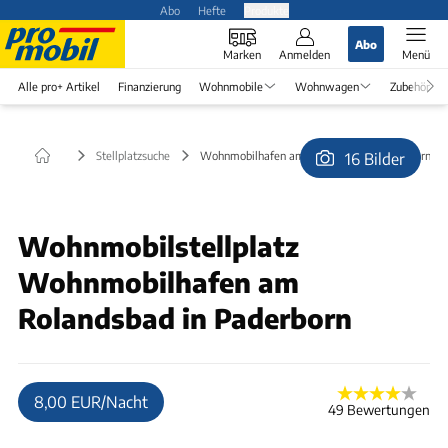
Abo
Hefte
Produkte
Abo
Marken
Anmelden
Menü
Alle pro+ Artikel
Finanzierung
Wohnmobile
Wohnwagen
Zubehör
Stellplatzsuche
Wohnmobilhafen am Rolandsbad in Paderborn
16 Bilder
© Tourist Information Paderborn
Wohnmobilstellplatz
Wohnmobilhafen am
Rolandsbad in Paderborn
8,00 EUR/Nacht
49 Bewertungen