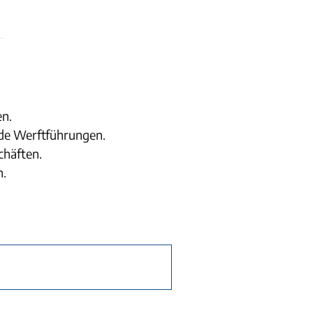
en.
nde Werftführungen.
chäften.
n.