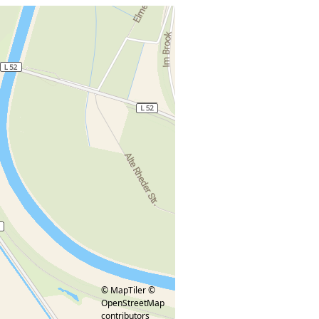
© MapTiler
©
OpenStreetMap
contributors