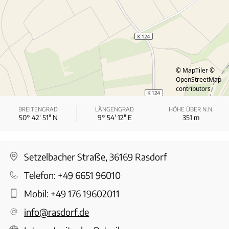
© MapTiler
©
OpenStreetMap
contributors
BREITENGRAD
LÄNGENGRAD
HÖHE ÜBER N.N.
50° 42′ 51″ N
9° 54′ 12″ E
351
m
Setzelbacher Straße, 36169 Rasdorf
Telefon:
+49 6651 96010
Mobil:
+49 176 19602011
info@rasdorf.de