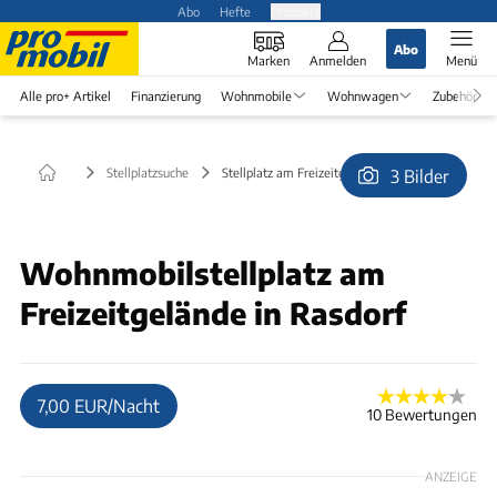
Abo
Hefte
Produkte
Abo
Marken
Anmelden
Menü
Alle pro+ Artikel
Finanzierung
Wohnmobile
Wohnwagen
Zubehör
Stellplatzsuche
Stellplatz am Freizeitgelände in Rasdorf
3 Bilder
© PAG Rasdorf
Wohnmobilstellplatz am
Freizeitgelände in Rasdorf
7,00 EUR/Nacht
10 Bewertungen
ANZEIGE