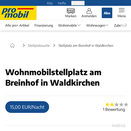
Abo
Hefte
Produkte
Abo
Marken
Anmelden
Menü
Alle pro+ Artikel
Finanzierung
Wohnmobile
Wohnwagen
Zubehör
Stellplatzsuche
Stellplatz am Breinhof in Waldkirchen
© iPhone
Wohnmobilstellplatz am
Breinhof in Waldkirchen
15,00 EUR/Nacht
1 Bewertung
ANZEIGE