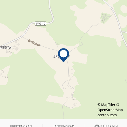
© MapTiler
©
OpenStreetMap
contributors
BREITENGRAD
LÄNGENGRAD
HÖHE ÜBER N.N.