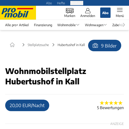
Abo
Hefte
Produkte
Abo
Marken
Anmelden
Menü
Alle pro+ Artikel
Finanzierung
Wohnmobile
Wohnwagen
Zubehör
Stellplatzsuche
Hubertushof in Kall
9 Bilder
© Hubert und Ingrid Ferfer
Wohnmobilstellplatz
Hubertushof in Kall
20,00 EUR/Nacht
5 Bewertungen
ANZEIGE