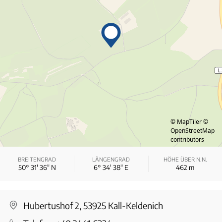
© MapTiler
©
OpenStreetMap
contributors
BREITENGRAD
LÄNGENGRAD
HÖHE ÜBER N.N.
50° 31′ 36″ N
6° 34′ 38″ E
462
m
Hubertushof 2, 53925 Kall-Keldenich