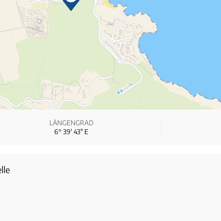
LÄNGENGRAD
6° 39′ 43″ E
lle