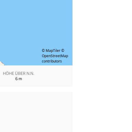
© MapTiler
©
OpenStreetMap
contributors
HÖHE ÜBER N.N.
6
m