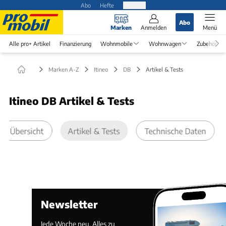
Abo
Hefte
Produkte
Abo
Marken
Anmelden
Menü
Alle pro+ Artikel
Finanzierung
Wohnmobile
Wohnwagen
Zubehör
Marken A-Z
Itineo
DB
Artikel & Tests
Itineo DB Artikel & Tests
Übersicht
Artikel & Tests
Technische Daten
Newsletter
Jede Woche neu. Alles zu